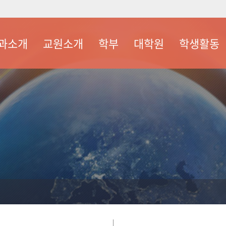
과소개
교원소개
학부
대학원
학생활동
소개
전임교원
학사안내
학사안내
학생회
는길
비전임교원
갤러리
대학원생 취업처
서식자료실
원우회
서식자료실