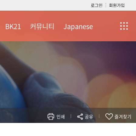
로그인
회원가입
BK21
커뮤니티
Japanese
BK21소개
학부 공지사항
Introduction
일본어교육
대학원 공지사항
통,번역
취업정보
공지사항
자유게시판
사업참여자
Q&A
사업진행현황
관련사이트
사업실적및성과
참여대학원생에대
한지원내역
인쇄
공유
즐겨찾기