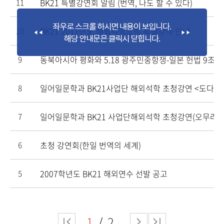
BK21 특별강연회 알림 (번역, 나도 할 수 있다)
11
BK21 2011년도 해외석학초청 특별강의 안내
10
동북아시아 평화와 5.18 광주민중항쟁-일본 헌법 9조
9
일어일문학과 BK21사업단 해외석학 초청강연 <도다 
8
일어일문학과 BK21 사업단해외석학 초청강연(오무라 마
7
초청 강연회(한일 번역의 세계)
6
2007학년도 BK21 해외연수 선발 공고
5
1
2